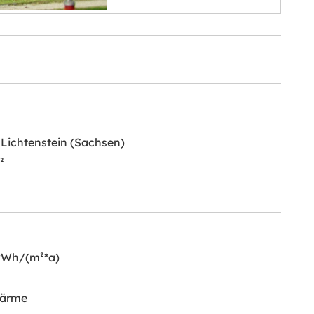
Lichtenstein (Sachsen)
²
 kWh/(m²*a)
ärme